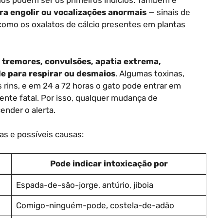
ios podem ser os primeiros indícios. Também é
ra engolir ou vocalizações anormais
— sinais de
como os oxalatos de cálcio presentes em plantas
:
tremores, convulsões, apatia extrema,
de para respirar ou desmaios
. Algumas toxinas,
 rins, e em 24 a 72 horas o gato pode entrar em
mente fatal. Por isso, qualquer mudança de
nder o alerta.
as e possíveis causas:
Pode indicar intoxicação por
Espada-de-são-jorge, antúrio, jiboia
Comigo-ninguém-pode, costela-de-adão