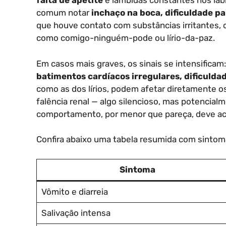
falta de apetite
e lambidas constantes nos láb
comum notar
inchaço na boca, dificuldade pa
que houve contato com substâncias irritantes, 
como comigo-ninguém-pode ou lírio-da-paz.
Em casos mais graves, os sinais se intensificam
batimentos cardíacos irregulares, dificulda
como as dos lírios, podem afetar diretamente os
falência renal — algo silencioso, mas potencial
comportamento, por menor que pareça, deve ace
Confira abaixo uma tabela resumida com sintom
Sintoma
Vômito e diarreia
Salivação intensa