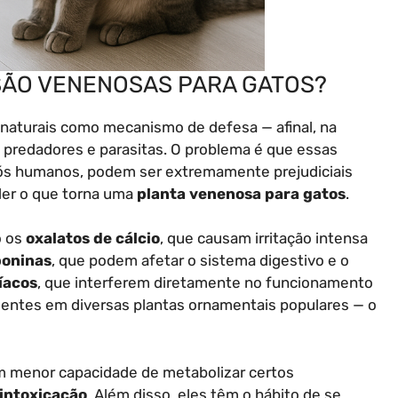
SÃO VENENOSAS PARA GATOS?
naturais como mecanismo de defesa — afinal, na
 predadores e parasitas. O problema é que essas
ós humanos, podem ser extremamente prejudiciais
nder o que torna uma
planta venenosa para gatos
.
o os
oxalatos de cálcio
, que causam irritação intensa
poninas
, que podem afetar o sistema digestivo e o
íacos
, que interferem diretamente no funcionamento
entes em diversas plantas ornamentais populares — o
m menor capacidade de metabolizar certos
 intoxicação
. Além disso, eles têm o hábito de se