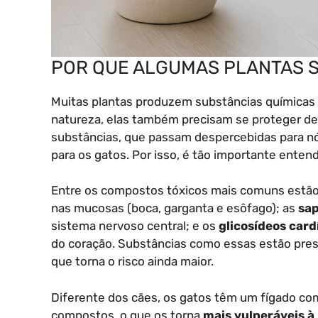
POR QUE ALGUMAS PLANTAS 
Muitas plantas produzem substâncias químicas 
natureza, elas também precisam se proteger de
substâncias, que passam despercebidas para n
para os gatos. Por isso, é tão importante ente
Entre os compostos tóxicos mais comuns estã
nas mucosas (boca, garganta e esôfago); as
sa
sistema nervoso central; e os
glicosídeos card
do coração. Substâncias como essas estão pres
que torna o risco ainda maior.
Diferente dos cães, os gatos têm um fígado co
compostos, o que os torna
mais vulneráveis à