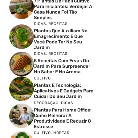
7 Plantas De Fácil Cultivo
Para Iniciantes: Verdejar A
Casa Nunca Foi Tão
Simples
DICAS
,
RECEITAS
Plantas Que Auxiliam No
Emagrecimento E Que
Você Pode Ter No Seu
Jardim
DICAS
,
RECEITAS
5 Receitas Com Ervas Do
Jardim Para Surpreender
No Sabor E No Aroma
CULTIVO
Plantas E Tecnologia:
Aplicativos E Gadgets Para
Cuidar Do Seu Jardim
DECORAÇÃO
,
DICAS
Plantas Para Home Office:
Como Melhorar A
Produtividade E Reduzir O
Estresse
CULTIVO
,
HORTAS